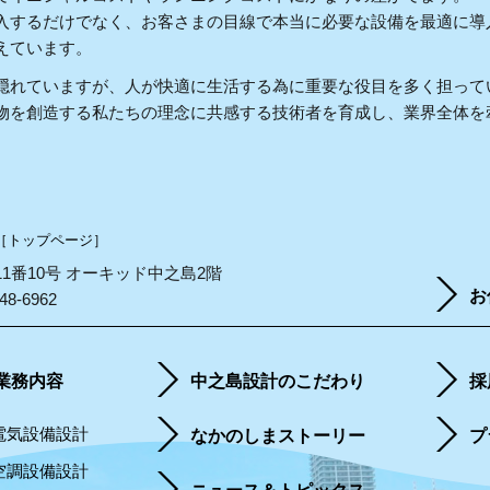
入するだけでなく、お客さまの目線で本当に必要な設備を最適に導
えています。
隠れていますが、人が快適に生活する為に重要な役目を多く担って
物を創造する私たちの理念に共感する技術者を育成し、業界全体を
［トップページ］
町11番10号 オーキッド中之島2階
お
48-6962
業務内容
中之島設計のこだわり
採
電気設備設計
なかのしまストーリー
プ
空調設備設計